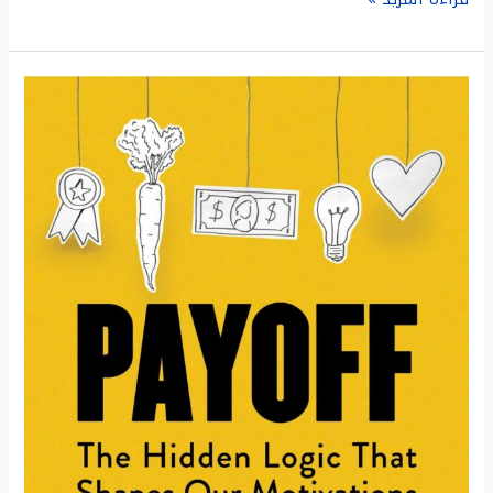
ملخص
كتاب:
المكافأة
:
المنطق
الخفي
الذي
يشكّل
دوافعنا