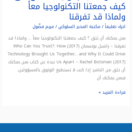
كيف جمعتنا التكنولوجيا معاً
ولماذا قد تفرقنا
اترك تعليقاً
/
مكتبة المخبر السلوكي
/
مريم فضّول
بمن يمكنك أن تثق ؟ كيف جمعتنا التكنولوجيا معاً … ولماذا قد
تفرقنا – راشيل بوتسمان (2017) Who Can You Trust?: How
Technology Brought Us Together… and Why It Could Drive
Us Apart – Rachel Botsman (2017) نبذة عن كتاب بمن يمكنك
أن تثق من الناشر: إذا كنت لا تستطيع الوثوق بالمسؤولين،
فبمن يمكنك أن
قراءة المزيد »