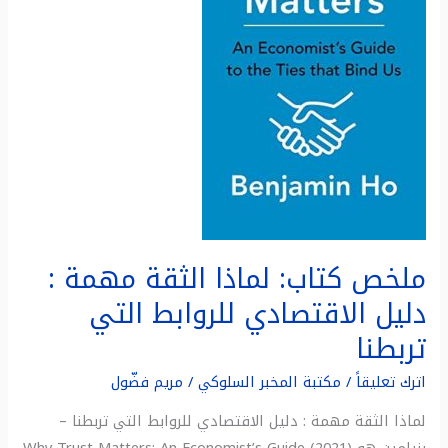
مهمة
:
دليل
الاقتصادي
للروابط
التي
تربطنا
ملخص كتاب: لماذا الثقة مهمة :
دليل الاقتصادي للروابط التي
تربطنا
اترك تعليقاً
/
مكتبة المخبر السلوكي
/
مريم فضّول
لماذا الثقة مهمة : دليل الاقتصادي للروابط التي تربطنا –
بنيامين هو (2021) Why Trust Matters: An Economist’s Guide