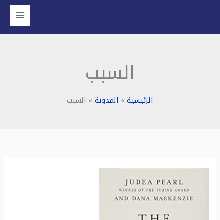
خطي
لى
لمحتوى
السبب
الرئيسية
المدونة
السبب
ملخص
كتاب
السبب
: