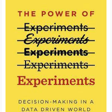
:
اتخاذ
القرار
في
عالم
تحرّكه
البيانات