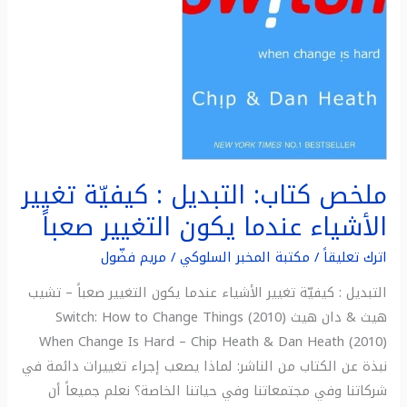
الأشياء
عندما
يكون
التغيير
صعباً
ملخص كتاب: التبديل : كيفيّة تغيير
الأشياء عندما يكون التغيير صعباً
اترك تعليقاً
/
مكتبة المخبر السلوكي
/
مريم فضّول
التبديل : كيفيّة تغيير الأشياء عندما يكون التغيير صعباً – تشيب
هيث & دان هيث (2010) Switch: How to Change Things
When Change Is Hard – Chip Heath & Dan Heath (2010)
نبذة عن الكتاب من الناشر: لماذا يصعب إجراء تغييرات دائمة في
شركاتنا وفي مجتمعاتنا وفي حياتنا الخاصة؟ نعلم جميعاً أن