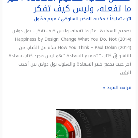
ما تفعله، وليس كيف تفكر
اترك تعليقاً
/
مكتبة المخبر السلوكي
/
مريم فضّول
تصميم السعادة : غيّر ما تفعله، وليس كيف تفكر – بول دولان
(2014) Happiness by Design: Change What You Do, Not
How You Think – Paul Dolan (2014) نبذة عن الكتاب من
الناشر: إنّ كتاب ” تصميم السعادة ” هو ليس مجرد كتاب سعادة
آخر حيث يجمع خبير السعادة والسلوك بول دولان بين أحدث
الرؤى
قراءة المزيد »
ملخص
كتاب:
عجلة
تغيير