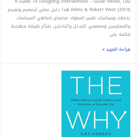
A Guide To Designing Interventions – Susan Michie, Lou
Atkins & Robert West (2014) هذا دليل عملي لتصميم وتقييم
تدخلات وسياسات تغيير السلوك. مخصص لصانعي السياسات
والممارسين ومصممي التدخل والباحثين. يقدّم طريقة منهجية
قائمة على
قراءة المزيد »
ملخص
كتاب:
محور
اللماذا:
الدوافع
الخفية
للحياة
اليومية