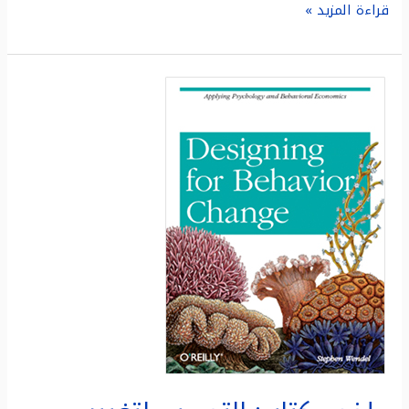
قراءة المزيد »
ملخص
كتاب:
التصميم
لتغيير
السلوك
:
تطبيق
علم
النفس
والاقتصاد
السلوكي