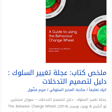
السلوك
:
دليل
لتصميم
التدخلات
ملخص كتاب: عجلة تغيير السلوك :
دليل لتصميم التدخلات
اترك تعليقاً
/
مكتبة المخبر السلوكي
/
مريم فضّول
عجلة تغيير السلوك : دليل لتصميم التدخلات – سوزان ميتشي،
لو أتكينز & روبرت ويست (2014) The Behavior Change Wheel: