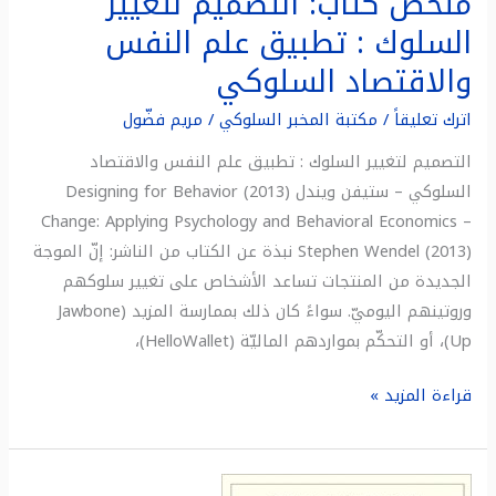
ملخص كتاب: التصميم لتغيير
السلوك : تطبيق علم النفس
والاقتصاد السلوكي
اترك تعليقاً
/
مكتبة المخبر السلوكي
/
مريم فضّول
التصميم لتغيير السلوك : تطبيق علم النفس والاقتصاد
السلوكي – ستيفن ويندل (2013) Designing for Behavior
Change: Applying Psychology and Behavioral Economics –
Stephen Wendel (2013) نبذة عن الكتاب من الناشر: إنّ الموجة
الجديدة من المنتجات تساعد الأشخاص على تغيير سلوكهم
وروتينهم اليوميّ. سواءً كان ذلك بممارسة المزيد (Jawbone
Up)، أو التحكّم بمواردهم الماليّة (HelloWallet)،
قراءة المزيد »
ملخص