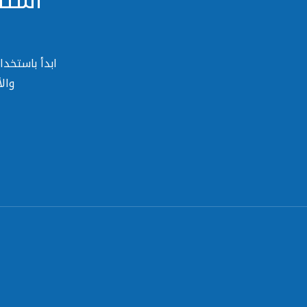
استف
ابدأ باستخد
وال