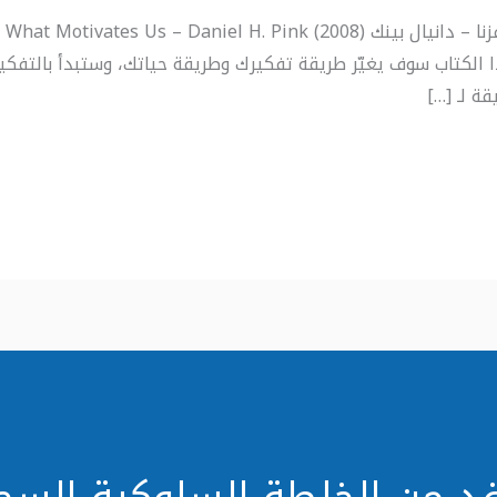
التحفيز : الحقيقة المدهشة حول ما يحفزنا – دانيال بينك (2008) . Pink
إنّ هذا الكتاب سوف يغيّر طريقة تفكيرك وطريقة حياتك، وستبدأ بالت
ة لـ […]