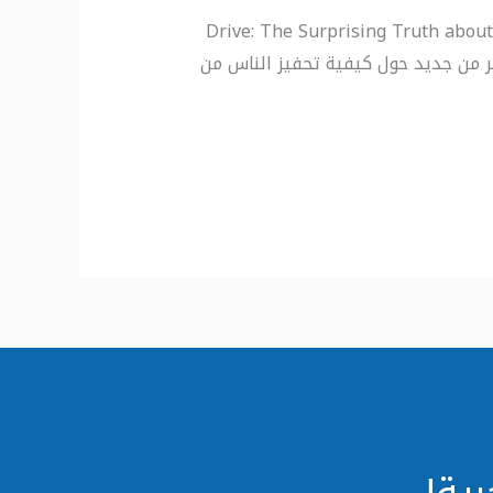
Drive: The Surprising Truth about What Motivates Us – Daniel H
فكير من جديد حول كيفية تحفيز الناس من