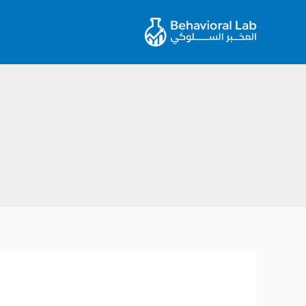
خطي
لى
لمحتوى