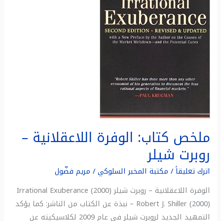
–
روبرت
شيلر
ملخص كتاب: الوفرة اللاعقلانية –
روبرت شيلر
اترك تعليقاً
/
مكتبة المخبر السلوكي
/
مريم فضّول
الوفرة اللاعقلانية – روبرت شيلر (2000) Irrational Exuberance
– Robert J. Shiller (2000) نبذة عن الكتاب من الناشر: كما يؤكد
التمهيد الجديد لروبرت شيلر في عام 2009 لكلاسيكيته عن