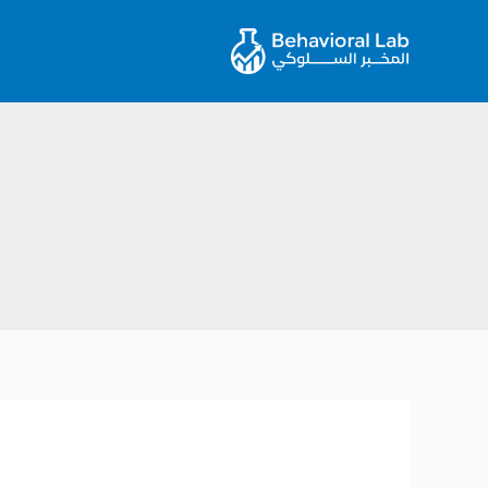
خطي
لى
لمحتوى