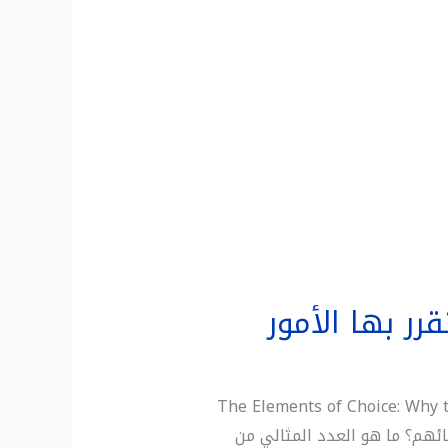
رر بها الأمور
 الأمور – إيريك جاي جونسون (2022) The Elements of Choice: Why the Way We Decide
لتبرع بأعضائهم؟ ما هو العدد المثالي من