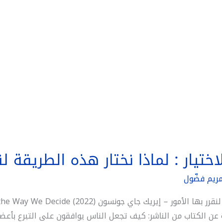
تيار : لماذا نختار هذه الطريقة لنق
ريم فضّول
عناصر الاختيار: لماذا نختار هذه الطريقة لنقرر بها
Matters – Eric J. Johnson) نبذة عن الكتاب من الناشر: كيف تجعل الناس يوافقون على ا