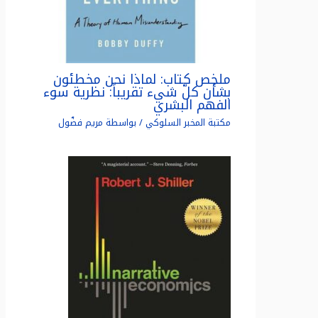
ملخص كتاب: لماذا نحن مخطئون
بشأن كلّ شيء تقريباً: نظرية سوء
الفهم البشري
مكتبة المخبر السلوكي
/ بواسطة
مريم فضّول