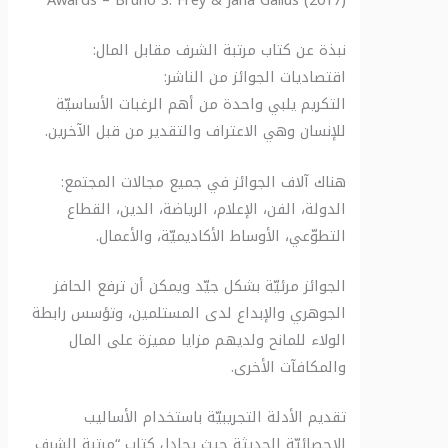
Awards – Bruno S. Frey & Jana Gallus (2017)
نبذة عن كتاب مرتبة الشرف مقابل المال:
اقتصاديات الجوائز من الناشر:
التكريم يلبي واحدة من أهم الرغبات الأساسيّة
للإنسان وهي الاعتراف والتقدير من قبل الآخرين.
هناك آلاف الجوائز في جميع مجالات المجتمع:
الدولة، الفن، الإعلام، الرياضة، الدين، القطاع
التطوّعي، الأوساط الأكاديميّة، والأعمال.
الجوائز مرئيّة بشكل جيّد ويمكن أن ترفع الحافز
الجوهري والإبداع لدى المستلمين، وتؤسس رابطة
الولاء للمانح ولديهم مزايا مميزة على المال
والمكافآت الأخرى.
تقديم الأدلة التجريبيّة باستخدام الأساليب
الإحصائيّة الحديثة حيث يجادل كتاب “مرتبة الشرف