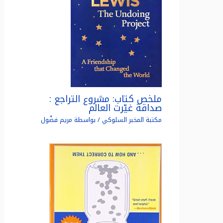
ملخص كتاب: مشروع التراجع :
صداقة غيّرت العالم
مكتبة المخبر السلوكي
/ بواسطة
مريم فضّول