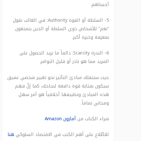
أحببناهم.
5- السلطة أو القوة Authority: في الغالب نقول
“نعم” للأشخاص ذوي السلطة أو الذين يتمتعون
بمعرفة وخبرة أكبر.
6- الندرة Scarcity: دائماً ما نريد الحصول على
المزيد مما هو نادر أو قليل التوافر.
حيث ستنقلك مبادئ التأثير نحو تغيير شخصي عميق
سيكون بمثابة قوة دافعة لنجاحك، كما إنّ فهم
هذه المبادئ وتطبيقها أخلاقياً هو أمر سهل
ومجاني تماماً.
شراء الكتاب من
أمازون
Amazon
للاطّلاع على أهم الكتب في الاقتصاد السلوكي
هنا