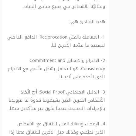
ومثاليّة للأشخاص في جميع مناحي الحياة.
هذه المبادئ هي:
1- المعاملة بالمثل Reciprocation: الدافع الداخلي
لتسديد ما قدّمه الآخرين لنا.
2- الالتزام والاتساق Commitment and
Consistency: هو التعامل بشكل متّسق مع الالتزام
الذي نتّخذه على أنفسنا..
3- الدليل الاجتماعي Social Proof: أيّ اتّخاذ
الأشخاص الآخرين الذين يشبهوننا قدوةً لنا لتزويدنا
بالإجراءات الصحيحة عندما نكون غير متأكدين منها.
4- الإعجاب Liking: الميل للاتفاق مع الأشخاص
الذين نحبّهم، وكذلك ميل الآخرين للاتفاق معنا إذا