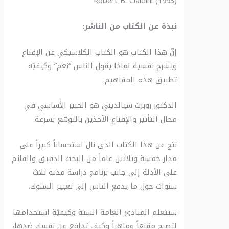
Robert B. Cialdini (1993)
نبذة عن الكتاب من الناشر:
إنّ هذا الكتاب هو الكتاب الكلاسيكي عن الإقناع
ويشرح نفسية لماذا يقول الناس “نعم” وكيفيّة
تطبيق هذه المفاهيم.
الدكتور روبرت سيالديني هو الخبير الأساسي في
مجال التأثير والإقناع الآخذين بالتوسّع بسرعة.
نتج عن هذا الكتاب الذي نال استحساناً كبيراً على
مدار خمسة وثلاثين عاماً من البحث الدقيق والقائم
على الأدلة إلى جانب برنامج دراسة مدته ثلاث
سنوات حول ما يدفع الناس إلى تغيير السلوك.
ستتعلم المبادئ العامة الستة وكيفيّة استخدامها
لتصبح مقنعاً وماهراً وكيف تدافع عن نفسك ضدها،