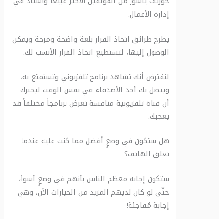
جوزيف ياسور من المؤلفين الأكثر مبيعاً وأستاذ في
إدارة الأعمال.
يطرح طرائق اتخاذ القرار بلغة واضحة ومرحة ويمكن
الوصول إليها، لتستطيع اتخاذ القرار الأنسب لك.
لنفترض أنك تشاهد برنامج تلفزيوني وتستمتع به،
ويتصل بك أحد الأصدقاء في نفس الوقت ليخبرك
أن قناة تلفزيونية منافسة تعرض برنامجاً مختلفاً قد
يعجبك.
هل ستكون في وضعٍ أفضل مما كنت عليه عندما
تغلق الهاتف؟
ستكون إجابة معظم الناس بأنهم في وضعٍ أسوأ،
حتّى لو كان لديهم المزيد من الخيارات الآن، وهي
إجابة مُفاجئة!