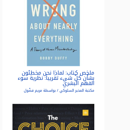
ملخص كتاب: لماذا نحن مخطئون
بشأن كلّ شيء تقريباً: نظرية سوء
الفهم البشري
مكتبة المخبر السلوكي
/ بواسطة
مريم فضّول