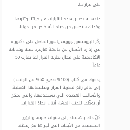
على قراراتنا.
عندها ستحسن هذه القرارات من حياتنا وتثريها،
وكذلك ستحسن من حياة الأشخاص من حولنا.
ركّز البروفيسور جوزيف ياسور الحاصل على دكتوراه
في إدارة الأعمال من جامعة هارفرد عمله وكتاباته
الأكاديمية على مجال نظرية القرار لما يقارب 50
عاماً.
يدعوك في كتاب (100% صحيح 50% من الوقت )
إلى عالمٍ رائع لنظرية القرار، وتطبيقاتها العملية،
والأساليب العديدة التي تستخدمها، والتي يمكن
أن توظّف لتجنب الفشل أثناء اتخاذ القرارات.
كلّ ذلك بالاستناد إلى سنوات خبرته، والرؤى
المستمدة من الأبحاث التي أجراها مع زملائه،